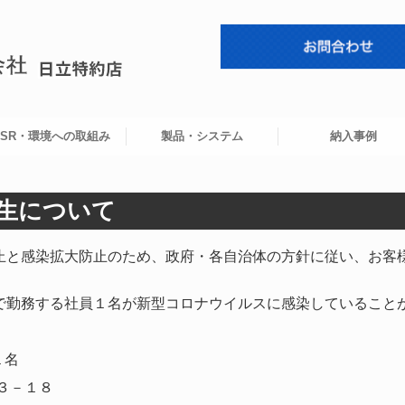
CSR・環境への取組み
製品・システム
納入事例
DGｓの取りくみ
山子育て応援宣言企業
EBプランナー
FUTABAシステム
ビル・店舗システム
製造・産業システム
情報・通信・映像シ
環境・バイオシステ
生活・福祉
セキュリティー
開発・支援サービス
生について
と感染拡大防止のため、政府・各自治体の方針に従い、
お客
勤務する社員１名が新型コロナウイルスに感染していること
１名
－１８