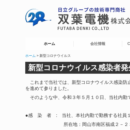
ホーム
会社情報
ホーム
新型コロナウイルス
新型コロナウイルス
会社概要
企業ビジョン
プライバシーポリシー
会社所在地
会社組織図
保有資格
S
岡
Z
新型コロナウイルス感染者発
これまで当社では、新型コロナウイルス感染防止
を進めて参りました。
そのような中、令和３年５月１０日、当社内勤で
●感 染 者
:
当社、本社内勤で勤務する社員
所在地：岡山市南区福成２－２３