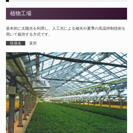
CSR・環境への取組み
植物工場
SDGｓの取りくみ
基本的に太陽光を利用し、人工光による補光や夏季の高温抑制技術を
岡山子育て応援宣言企業
用いて栽培する方式です。
現場名
某所
ZEBプランナー
製品・システム
納入事例
FUTABAシステム
ビル・店舗システム
製造・産業システム
情報・通信・映像システム