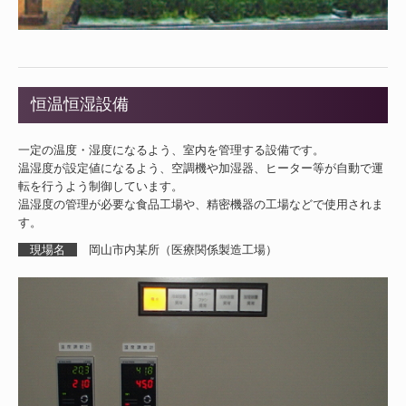
環境・バイオシステム
生活・福祉
セキュリティー
恒温恒湿設備
開発・支援サービス
一定の温度・湿度になるよう、室内を管理する設備です。
採用情報
温湿度が設定値になるよう、空調機や加湿器、ヒーター等が自動で運
転を行うよう制御しています。
English
温湿度の管理が必要な食品工場や、精密機器の工場などで使用されま
す。
現場名
岡山市内某所（医療関係製造工場）